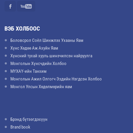
ВЭБ ХОЛБООС
Боловсрол Соёл Шинжлэх Ухааны Яам
Хүнс Хөдөө Аж Ахуйн Яам
Хүнсний тухай хууль шинэчилсэн найруулга
Монголын Хүнсчдийн Холбоо
МҮХАҮ-ийн Танхим
Монголын Ажил Олгогч Эздийн Нэгдсэн Холбоо
Монгол Улсын Хөдөлмөрийн яам
Брэнд бүтээгдэхүүн
Brand book