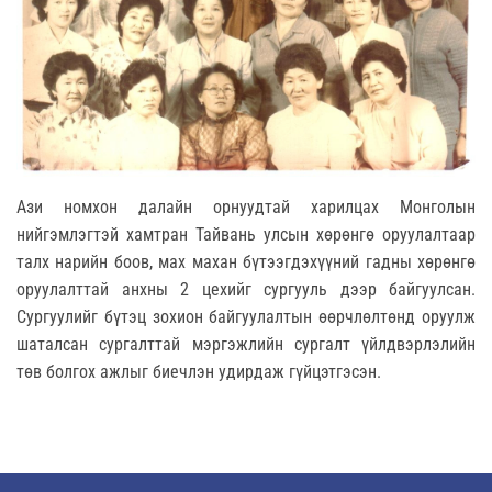
Ази номхон далайн орнуудтай харилцах Монголын
нийгэмлэгтэй хамтран Тайвань улсын хөрөнгө оруулалтаар
талх нарийн боов, мах махан бүтээгдэхүүний гадны хөрөнгө
оруулалттай анхны 2 цехийг сургууль дээр байгуулсан.
Сургуулийг бүтэц зохион байгуулалтын өөрчлөлтөнд оруулж
шаталсан сургалттай мэргэжлийн сургалт үйлдвэрлэлийн
төв болгох ажлыг биечлэн удирдаж гүйцэтгэсэн.