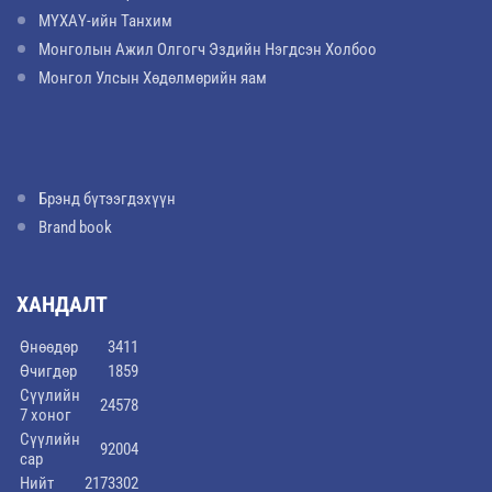
МҮХАҮ-ийн Танхим
Монголын Ажил Олгогч Эздийн Нэгдсэн Холбоо
Монгол Улсын Хөдөлмөрийн яам
Брэнд бүтээгдэхүүн
Brand book
ХАНДАЛТ
Өнөөдөр
3411
Өчигдөр
1859
Сүүлийн
24578
7 хоног
Сүүлийн
92004
сар
Нийт
2173302