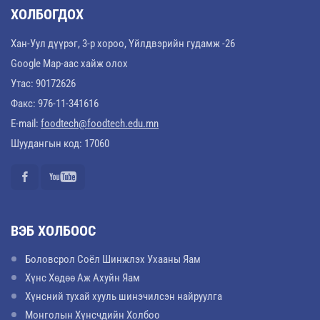
ХОЛБОГДОХ
Хан-Уул дүүрэг, 3-р хороо, Үйлдвэрийн гудамж -26
Google Map-аас хайж олох
Утас: 90172626
Факс: 976-11-341616
E-mail:
foodtech@foodtech.edu.mn
Шуудангын код: 17060
ВЭБ ХОЛБООС
Боловсрол Соёл Шинжлэх Ухааны Яам
Хүнс Хөдөө Аж Ахуйн Яам
Хүнсний тухай хууль шинэчилсэн найруулга
Монголын Хүнсчдийн Холбоо