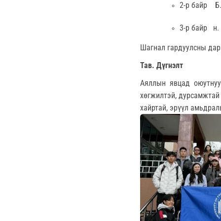
2-р байр
Б
3-р байр
н.
Шагнал гардуулсны дар
Тав. Дүгнэлт
Аяллын явцад оюутнуу
хөгжилтэй, дурсамжтай
хайртай, эрүүл амьдрал