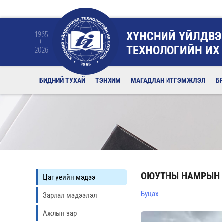
ХҮНСНИЙ ҮЙЛДВЭ
1965
ТЕХНОЛОГИЙН ИХ
2026
БИДНИЙ ТУХАЙ
ТЭНХИМ
МАГАДЛАН ИТГЭМЖЛЭЛ
Б
ОЮУТНЫ НАМРЫН 
Цаг үеийн мэдээ
Буцах
Зарлал мэдээлэл
Ажлын зар