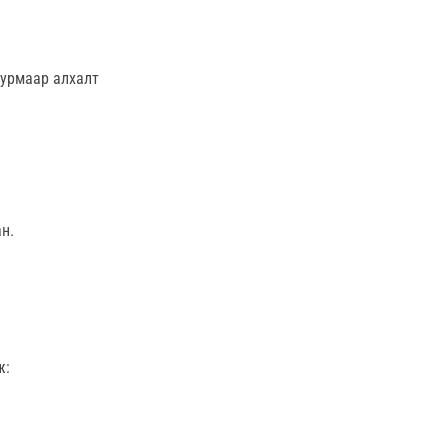
журмаар алхалт
н.
ж: