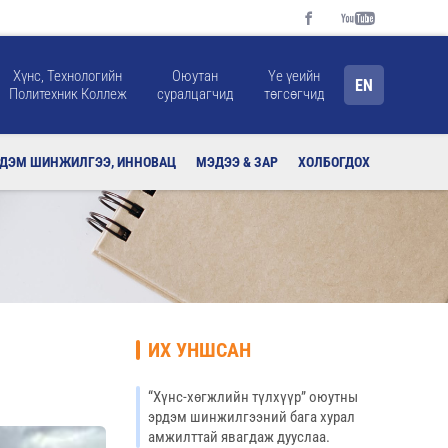
Хүнс, Технологийн
Оюутан
Үе үеийн
EN
Политехник Коллеж
суралцагчид
төгсөгчид
РДЭМ ШИНЖИЛГЭЭ, ИННОВАЦ
МЭДЭЭ & ЗАР
ХОЛБОГДОХ
ИХ УНШСАН
“Хүнс-хөгжлийн түлхүүр” оюутны
эрдэм шинжилгээний бага хурал
амжилттай явагдаж дууслаа.