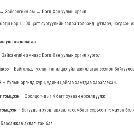
→ Зайсангийн ам → Богд Хан уулын оргил
багш нар 11:00 цагт сургуулийн гадаа талбайд цугларч, нэгдсэн 
сан үйл ажиллагаа
 Зайсангийн амнаас Богд Хан уулын оргил хүртэл.
мжээ
– Байгальд тухлан танилцах үйл ажиллагаа зохион байгуулса
й
– Уулын оргилд хүрч, үдийн цайгаа хамтдаа хэрэглэсэн.
т тэмцээн
– Оролцогчдыг 4 багт хуваан өрсөлдүүлж:
 тэмцээн
– Багуудын хурд, авхаалж самбааг сорьсон тэмцээн бол
.Баасанжав ахлагчтай баг