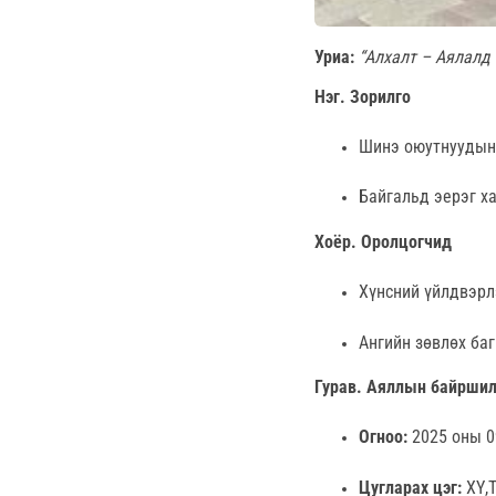
Уриа:
“Алхалт – Аялалд 
Нэг. Зорилго
Шинэ оюутнуудын 
Байгальд эерэг ха
Хоёр. Оролцогчид
Хүнсний үйлдвэрлэ
Ангийн зөвлөх ба
Гурав. Аяллын байршил,
Огноо:
2025 оны 0
Цугларах цэг:
ХҮ,Т