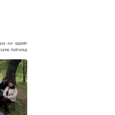
даа нэг өдрийг
жүүлж, байгальд