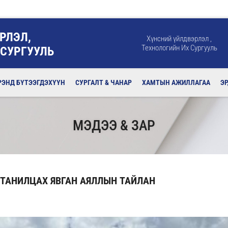
РЛЭЛ,
Хүнсний үйлдвэрлэл ,
Технологийн Их Сургууль
 СУРГУУЛЬ
РЭНД БҮТЭЭГДЭХҮҮН
СУРГАЛТ & ЧАНАР
ХАМТЫН АЖИЛЛАГАА
Э
МЭДЭЭ & ЗАР
ТАНИЛЦАХ ЯВГАН АЯЛЛЫН ТАЙЛАН