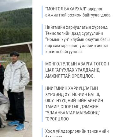
“МОНГОЛ БАХАРХАЛ” өдөрлөг
амжилттай зохион байгуулагдлаа.
Нийгмийн хариуцлагын хүрээнд
Технологийн дээд сургуулийн
“Номын хүч” клубын оюутан багш
нар хамтарч сайн үйлсийн аяныг
зохион байгууллаа.
МОНГОЛ УЛСЫН АВАРГА ТОГООЧ
ШАЛГАРУУЛАХ УРАЛДААНД
АМЖИЛТТАЙ ОРОЛЦЛОО.
НИЙГМИЙН ХАРИУЦЛАГЫН
ХҮРЭЭНД ХҮТИС-ИЙН БАГШ,
ОЮУТНУУД НИЙТИЙН БИЕИЙН
ТАМИР, СПОРТЫГ ДЭМЖИН
“УЛААНБААТАР МАРАФОНД”
“ОРОЛЦЛОО
Хоол үйлдвэрлэлийн тэнхимийн