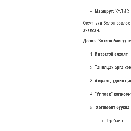
Маршрут:
ХҮ,ТИС 
Оюутнууд болон зөвлөх 
эхэлсэн.
Дөрөв. Зохион байгуул
Идэвхтэй алхалт
–
Танилцах арга хэ
Амралт, үдийн ца
“Үг таах” хөгжөөн
Хөгжөөнт буухиа
1-р байр
Н