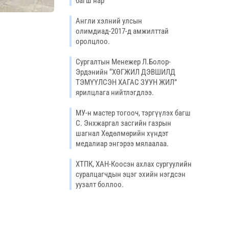
багш нар
Англи хэлний улсын
олимдиад-2017-д амжилттай
оролцлоо.
Сургалтын Менежер Л.Болор-
Эрдэнийн “ХӨГЖИЛ ДЭВШИЛД
ТЭМҮҮЛСЭН ХАГАС ЗУУН ЖИЛ”
ярилцлага нийтлэгдлээ.
МУ-н мастер тогооч, тэргүүлэх багш
С. Энхжаргал засгийн газрын
шагнал Хөдөлмөрийн хүндэт
медалиар энгэрээ мялаалаа.
ХТПК, ХАН-Коосэн ахлах сургуулийн
суралцагчдын эцэг эхийн нэгдсэн
уузалт боллоо.