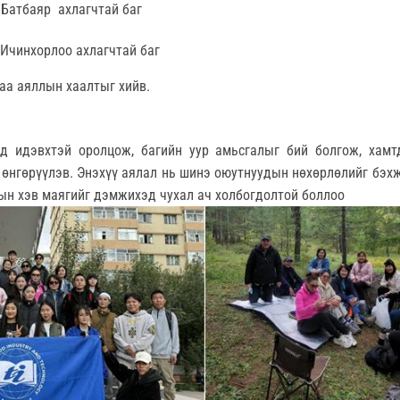
.Батбаяр
ахлагчтай баг
 Ичинхорлоо ахлагчтай баг
аа аяллын хаалтыг хийв.
д идэвхтэй оролцож, багийн уур амьсгалыг бий болгож, хамт
 өнгөрүүлэв. Энэхүү аялал нь шинэ оюутнуудын нөхөрлөлийг бэх
ын хэв маягийг дэмжихэд чухал ач холбогдолтой боллоо