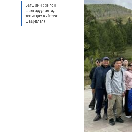
Багшийн сонгон
шалгаруулалтад
тавигдах нийтлэг
шаардлага