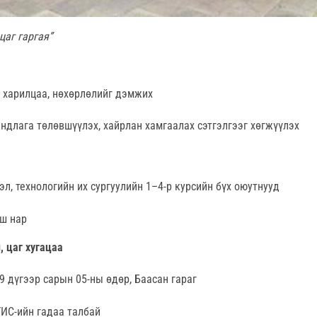
цаг гаргая”
харилцаа, нөхөрлөлийг дэмжих
ндлага төлөвшүүлэх, хайрлан хамгаалах сэтгэлгээг хөгжүүлэх
л, технологийн их сургуулийн 1–4-р курсийн бүх оюутнууд
гш нар
 цаг хугацаа
9 дүгээр сарын 05-ны өдөр, Баасан гараг
ИС-ийн гадаа талбай