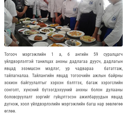
Тогооч мэргэжлийн 1 а, б ангийн 59 суралцагч
үйлдвэрлэлтэй танилцах анхны дадлагаа дуусч, дадлагын
явцад эзэмшсэн мэдлэг, ур чадвараа бататгаж,
тайлагналаа. Тайлангийн явцад тогоочийн ажлын байрны
зохион байгуулалтыг хэрхэн бэлтгэх, багаж хэрэгслийн
сонголт, хүнсний бүтээгдэхүүний анхны болон дулааны
боловсруулалт зэргийг гүйцэтгэсэн ажилбаруудын явцад
дүгнэж, хоол үйлдвэрлэлийн мэргэжлийн багш нар зөвлөгөө
өглөө.