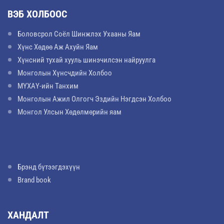
ВЭБ ХОЛБООС
Боловсрол Соёл Шинжлэх Ухааны Яам
Хүнс Хөдөө Аж Ахуйн Яам
Хүнсний тухай хууль шинэчилсэн найруулга
Монголын Хүнсчдийн Холбоо
МҮХАҮ-ийн Танхим
Монголын Ажил Олгогч Эздийн Нэгдсэн Холбоо
Монгол Улсын Хөдөлмөрийн яам
Брэнд бүтээгдэхүүн
Brand book
ХАНДАЛТ