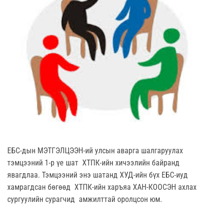
ЕБС-дын МЭТГЭЛЦЭЭН-ий улсын аварга шалгаруулах
тэмцээний 1-р үе шат ХТПК-ийн хичээлийн байранд
явагдлаа. Тэмцээний энэ шатанд ХУД-ийн бүх ЕБС-иуд
хамрагдсан бөгөөд ХТПК-ийн харъяа ХАН-КООСЭН ахлах
сургуулийн сурагчид амжилттай оролцсон юм.