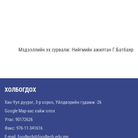
Мэдээллийн эх сурвалж: Нийгмийн ажилтан Г.Батбаяр
ХОЛБОГДОХ
Хан-Уул дүүрэг, 3-р хороо, Үйлдвэрийн гудамж -26
Google Map-аас хайж олох
Утас: 90172626
Факс: 976-11-341616
E-mail:
foodtech@foodtech.edu.mn