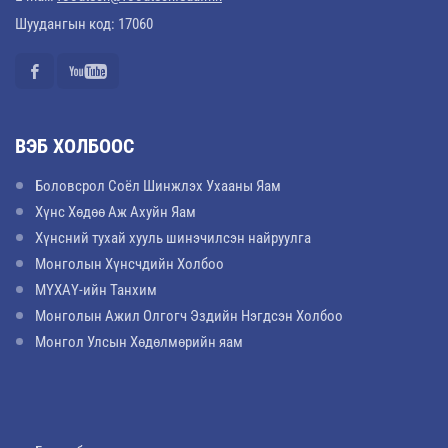
Шуудангын код: 17060
ВЭБ ХОЛБООС
Боловсрол Соёл Шинжлэх Ухааны Яам
Хүнс Хөдөө Аж Ахуйн Яам
Хүнсний тухай хууль шинэчилсэн найруулга
Монголын Хүнсчдийн Холбоо
МҮХАҮ-ийн Танхим
Монголын Ажил Олгогч Эздийн Нэгдсэн Холбоо
Монгол Улсын Хөдөлмөрийн яам