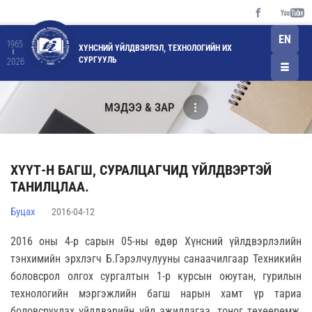
EN
1965
ХҮНСНИЙ ҮЙЛДВЭРЛЭЛ, ТЕХНОЛОГИЙН ИХ
СУРГУУЛЬ
2026
МЭДЭЭ & ЗАР
ХҮҮТ-Н БАГШ, СУРАЛЦАГЧИД ҮЙЛДВЭРТЭЙ
ТАНИЛЦЛАА.
Буцах
2016-04-12
2016 оны 4-р сарын 05-ны өдөр Хүнсний үйлдвэрлэлийн
тэнхимийн эрхлэгч Б.Гэрэлчулууны санаачилгаар Техникийн
боловсрол олгох сургалтын 1-р курсын оюутан, гурилын
технологийн мэргэжлийн багш нарын хамт үр тариа
боловсруулах үйлдвэрийн үйл ажиллагаа, тоног төхөөрөмж,