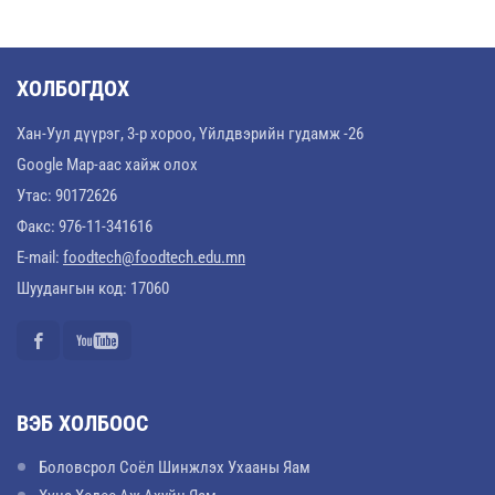
ХОЛБОГДОХ
Хан-Уул дүүрэг, 3-р хороо, Үйлдвэрийн гудамж -26
Google Map-аас хайж олох
Утас: 90172626
Факс: 976-11-341616
E-mail:
foodtech@foodtech.edu.mn
Шуудангын код: 17060
ВЭБ ХОЛБООС
Боловсрол Соёл Шинжлэх Ухааны Яам