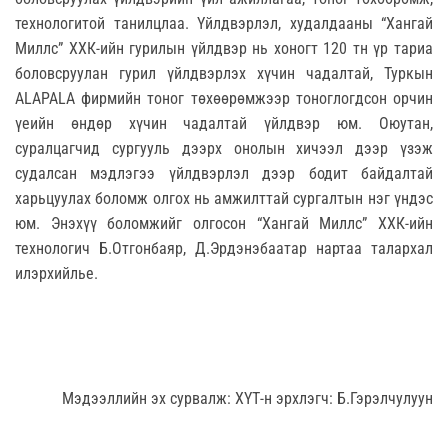
технологитой танилцлаа. Үйлдвэрлэл, худалдааны “Хангай
Миллс” ХХК-ийн гурилын үйлдвэр нь хоногт 120 тн үр тариа
боловсруулан гурил үйлдвэрлэх хүчин чадалтай, Туркын
ALAPALA фирмийн тоног төхөөрөмжээр тоноглогдсон орчин
үеийн өндөр хүчин чадалтай үйлдвэр юм. Оюутан,
суралцагчид сургууль дээрх онолын хичээл дээр үзэж
судалсан мэдлэгээ үйлдвэрлэл дээр бодит байдалтай
харьцуулах боломж олгох нь амжилттай сургалтын нэг үндэс
юм. Энэхүү боломжийг олгосон “Хангай Миллс” ХХК-ийн
технологич Б.Отгонбаяр, Д.Эрдэнэбаатар нартаа талархал
илэрхийлье.
Мэдээллийн эх сурвалж: ХҮТ-н эрхлэгч: Б.Гэрэлчулуун