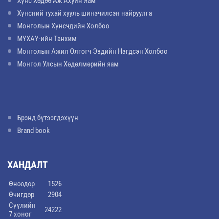
Хүнс Хөдөө Аж Ахуйн Яам
Хүнсний тухай хууль шинэчилсэн найруулга
Монголын Хүнсчдийн Холбоо
МҮХАҮ-ийн Танхим
Монголын Ажил Олгогч Эздийн Нэгдсэн Холбоо
Монгол Улсын Хөдөлмөрийн яам
Брэнд бүтээгдэхүүн
Brand book
ХАНДАЛТ
Өнөөдөр
1526
Өчигдөр
2904
Сүүлийн
24222
7 хоног