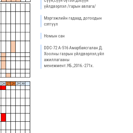
Сүүн,сүүн бүтээгдэхүүн
үйлдвэрлэл /гарын авлага/
Мэргэжлийн гадаад, дотоодын
сэтгүүл
Номын сан
DDC-72 А-516 Амарбаясгалан Д.
Хоолны газрын үйлдвэрлэл,үйл
ажиллагааны
менежмент.УБ.,2016.-271х.