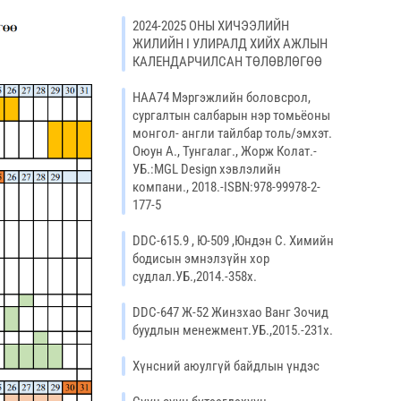
2024-2025 ОНЫ ХИЧЭЭЛИЙН
ЖИЛИЙН I УЛИРАЛД ХИЙХ АЖЛЫН
КАЛЕНДАРЧИЛСАН ТӨЛӨВЛӨГӨӨ
НАА74 Мэргэжлийн боловсрол,
сургалтын салбарын нэр томьёоны
монгол- англи тайлбар толь/эмхэт.
Оюун А., Тунгалаг., Жорж Колат.-
УБ.:MGL Design хэвлэлийн
компани., 2018.-ISBN:978-99978-2-
177-5
DDC-615.9 , Ю-509 ,Юндэн С. Химийн
бодисын эмнэлзүйн хор
судлал.УБ.,2014.-358х.
DDC-647 Ж-52 Жинзхао Ванг Зочид
буудлын менежмент.УБ.,2015.-231х.
Хүнсний аюулгүй байдлын үндэс