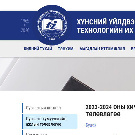
ХҮНСНИЙ ҮЙЛДВЭ
1965
ТЕХНОЛОГИЙН ИХ
2026
БИДНИЙ ТУХАЙ
ТЭНХИМ
МАГАДЛАН ИТГЭМЖЛЭЛ
Б
2023-2024 ОНЫ Х
Сургалтын шатлал
ТӨЛӨВЛӨГӨӨ
Сургалт, хүмүүжлийн
ажлын төлөвлөгөө
Буцах