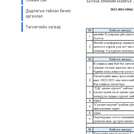
Номын сан
Дадлагын тайлан бичих
аргачлал
Төгсөгчийн загвар