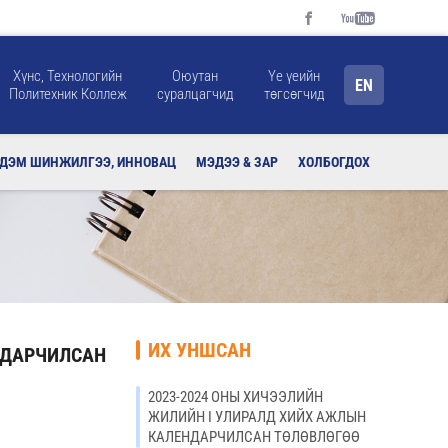
Хүнс, Технологийн
Оюутан
Үе үеийн
EN
Политехник Коллеж
суралцагчид
төгсөгчид
РДЭМ ШИНЖИЛГЭЭ, ИННОВАЦ
МЭДЭЭ & ЗАР
ХОЛБОГДОХ
ИХ УНШСАН
НДАРЧИЛСАН
2023-2024 ОНЫ ХИЧЭЭЛИЙН
ЖИЛИЙН I УЛИРАЛД ХИЙХ АЖЛЫН
КАЛЕНДАРЧИЛСАН ТӨЛӨВЛӨГӨӨ