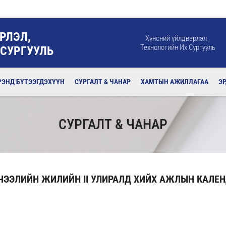
РЛЭЛ,
Хүнсний үйлдвэрлэл ,
Технологийн Их Сургууль
 СУРГУУЛЬ
РЭНД БҮТЭЭГДЭХҮҮН
СУРГАЛТ & ЧАНАР
ХАМТЫН АЖИЛЛАГАА
Э
СУРГАЛТ & ЧАНАР
ИЧЭЭЛИЙН ЖИЛИЙН II УЛИРАЛД ХИЙХ АЖЛЫН КАЛЕ