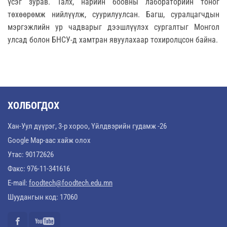
үсэг зурав. Талх, нарийн боовны лабораторийн тоног
төхөөрөмж нийлүүлж, суурилуулсан. Багш, суралцагчдын
мэргэжлийн ур чадварыг дээшлүүлэх сургалтыг Монгол
улсад болон БНСУ-д хамтран явуулахаар тохиролцсон байна.
ХОЛБОГДОХ
Хан-Уул дүүрэг, 3-р хороо, Үйлдвэрийн гудамж -26
Google Map-аас хайж олох
Утас: 90172626
Факс: 976-11-341616
E-mail:
foodtech@foodtech.edu.mn
Шуудангын код: 17060