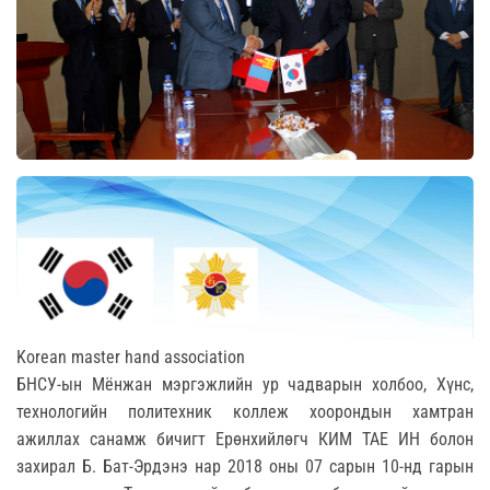
Korean master hand association
БНСУ-ын Мёнжан мэргэжлийн ур чадварын холбоо, Хүнс,
технологийн политехник коллеж хоорондын хамтран
ажиллах санамж бичигт Ерөнхийлөгч КИМ ТАЕ ИН болон
захирал Б. Бат-Эрдэнэ нар 2018 оны 07 сарын 10-нд гарын