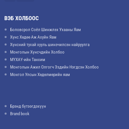
ВЭБ ХОЛБООС
Боловсрол Соёл Шинжлэх Ухааны Яам
Хүнс Хөдөө Аж Ахуйн Яам
Хүнсний тухай хууль шинэчилсэн найруулга
Монголын Хүнсчдийн Холбоо
МҮХАҮ-ийн Танхим
Монголын Ажил Олгогч Эздийн Нэгдсэн Холбоо
Монгол Улсын Хөдөлмөрийн яам
Брэнд бүтээгдэхүүн
Brand book