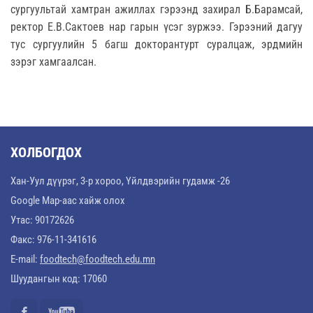
сургуультай хамтран ажиллах гэрээнд захирал Б.Барамсай,
ректор Е.В.Сактоев нар гарын үсэг зуржээ. Гэрээний дагуу
тус сургуулийн 5 багш докторантурт суралцаж, эрдмийн
зэрэг хамгаалсан.
ХОЛБОГДОХ
Хан-Уул дүүрэг, 3-р хороо, Үйлдвэрийн гудамж -26
Google Map-аас хайж олох
Утас: 90172626
Факс: 976-11-341616
E-mail:
foodtech@foodtech.edu.mn
Шуудангын код: 17060