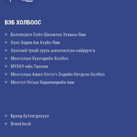
ВЭБ ХОЛБООС
Боловсрол Соёл Шинжлэх Ухааны Яам
Хүнс Хөдөө Аж Ахуйн Яам
Хүнсний тухай хууль шинэчилсэн найруулга
Монголын Хүнсчдийн Холбоо
МҮХАҮ-ийн Танхим
Монголын Ажил Олгогч Эздийн Нэгдсэн Холбоо
Монгол Улсын Хөдөлмөрийн яам
Брэнд бүтээгдэхүүн
Brand book