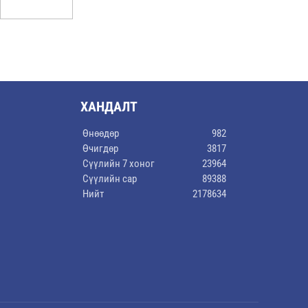
ХАНДАЛТ
Өнөөдөр
982
Өчигдөр
3817
Сүүлийн 7 хоног
23964
Сүүлийн сар
89388
Нийт
2178634