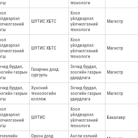
агш
технологи
оол
Хоол
йлдвэрлэл
үйлдвэрлэл
ШУТИС ХБТС
Магистр
йлчилгээний
үйлчилгээний
агш
технологи
оол
Хоол
йлдвэрлэл
үйлдвэрлэл
ШУТИС ХБТС
Магистр
йлчилгээний
үйлчилгээний
агш
технологи
очид буудал,
Зочид буудал,
Газарчин дээд
оогийн газрын
зоогийн газрын
Магистр
сургууль
агш
удирдлага
очид буудал,
Хүнсний
Зочид буудал,
оогийн газрын
технологийн
зоогийн газрын
Магистр
агш
коллеж
удирдлага
оол
Хоол
йлдвэрлэл
үйлдвэрлэл
ШУТИС
Бакалавр
йлчилгээний
үйлчилгээний
агш
технологи
ичээлийн
Орхон дээд
Англи хэлний