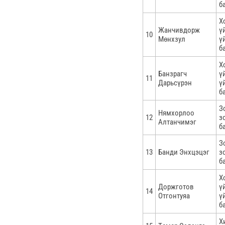
б
Х
Жанчивдорж
ү
10
Мөнхзул
ү
б
Х
Банзрагч
ү
11
Дарьсүрэн
ү
б
З
Нямхорлоо
12
з
Алтанчимэг
б
З
13
Банди Энхцэцэг
з
б
Х
Доржготов
ү
14
Отгонтуяа
ү
б
Х