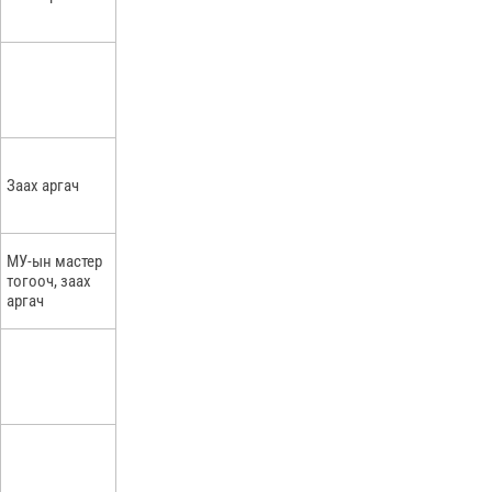
Заах аргач
MУ-ын мастер
тогооч, заах
аргач