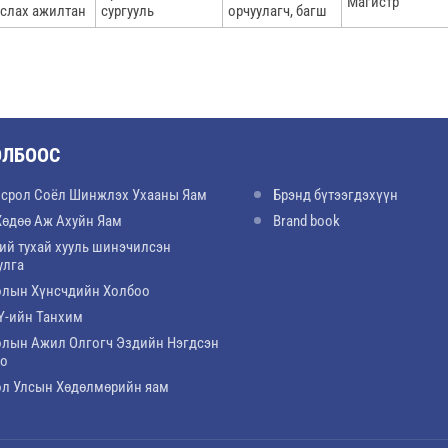
Магистр
услах ажилтан
сургууль
орчуулагч, багш
ОЛБООС
срол Соёл Шинжлэх Ухааны Яам
Брэнд бүтээгдэхүүн
Хөдөө Аж Ахуйн Яам
Brand book
ий тухай хууль шинэчилсэн
улга
лын Хүнсчдийн Холбоо
-ийн Танхим
лын Ажил Олгогч Эздийн Нэгдсэн
оо
л Улсын Хөдөлмөрийн яам