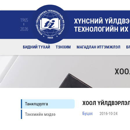
ХҮНСНИЙ ҮЙЛДВЭ
1965
ТЕХНОЛОГИЙН ИХ
2026
БИДНИЙ ТУХАЙ
ТЭНХИМ
МАГАДЛАН ИТГЭМЖЛЭЛ
Б
ХОО
ХООЛ ҮЙЛДВЭРЛЭ
Танилцуулга
Буцах
2016-10-24
Тэнхмийн мэдээ