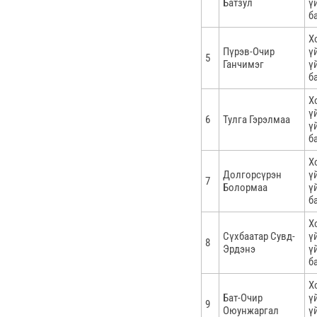
Батзул
ү
б
Х
Пүрэв-Очир
ү
5
Ганчимэг
ү
б
Х
ү
6
Тулга Гэрэлмаа
ү
б
Х
Долгорсүрэн
ү
7
Болормаа
ү
б
Х
Сүхбаатар Сувд-
ү
8
Эрдэнэ
ү
б
Х
Бат-Очир
ү
9
Оюунжаргал
ү