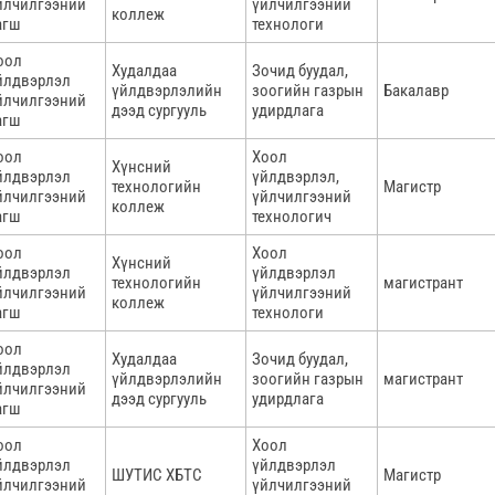
йлчилгээний
үйлчилгээний
коллеж
агш
технологи
оол
Худалдаа
Зочид буудал,
йлдвэрлэл
үйлдвэрлэлийн
зоогийн газрын
Бакалавр
йлчилгээний
дээд сургууль
удирдлага
агш
оол
Хоол
Хүнсний
йлдвэрлэл
үйлдвэрлэл,
технологийн
Магистр
йлчилгээний
үйлчилгээний
коллеж
агш
технологич
оол
Хоол
Хүнсний
йлдвэрлэл
үйлдвэрлэл
технологийн
магистрант
йлчилгээний
үйлчилгээний
коллеж
агш
технологи
оол
Худалдаа
Зочид буудал,
йлдвэрлэл
үйлдвэрлэлийн
зоогийн газрын
магистрант
йлчилгээний
дээд сургууль
удирдлага
агш
оол
Хоол
йлдвэрлэл
үйлдвэрлэл
ШУТИС ХБТС
Магистр
йлчилгээний
үйлчилгээний