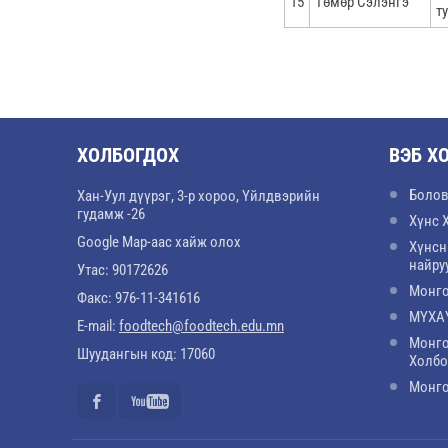
15
Төмөр Сэлэнгэ
т
ХОЛБОГДОХ
ВЭБ Х
Болов
Хан-Уул дүүрэг, 3-р хороо, Үйлдвэрийн
гудамж -26
Хүнс 
Google Map-аас хайж олох
Хүнсн
найру
Утас: 90172626
Монго
Факс: 976-11-341616
МҮХАҮ
E-mail:
foodtech@foodtech.edu.mn
Монго
Шуудангын код: 17060
Холб
Монго