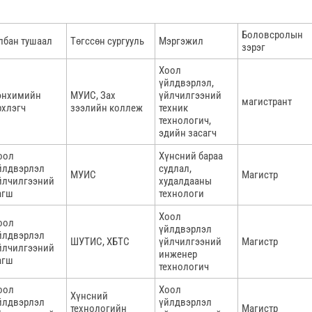
Боловсролын
лбан тушаал
Төгссөн сургууль
Мэргэжил
зэрэг
Хоол
үйлдвэрлэл,
энхимийн
МУИС, Зах
үйлчилгээний
магистрант
рхлэгч
зээлийн коллеж
техник
технологич,
эдийн засагч
оол
Хүнсний бараа
йлдвэрлэл
судлал,
МУИС
Магистр
йлчилгээний
худалдааны
агш
технологи
Хоол
оол
үйлдвэрлэл
йлдвэрлэл
ШУТИС, ХБТС
үйлчилгээний
Магистр
йлчилгээний
инженер
агш
технологич
оол
Хоол
Хүнсний
йлдвэрлэл
үйлдвэрлэл
технологийн
Магистр