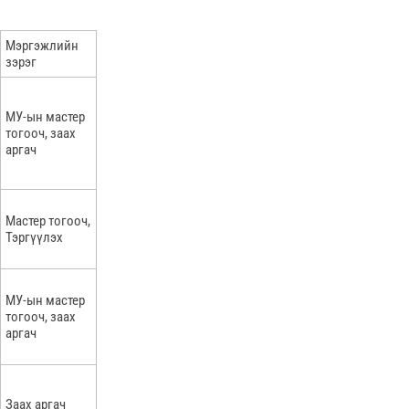
Мэргэжлийн
зэрэг
MУ-ын мастер
тогооч, заах
аргач
Мастер тогооч,
Тэргүүлэх
MУ-ын мастер
тогооч, заах
аргач
Заах аргач