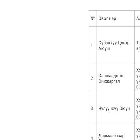
№
Овог нэр
А
Сүрэнхүү Цэнд-
Т
1
Аюуш
э
Х
Санжаадорж
ү
2
Энхжаргал
ү
б
Х
ү
3
Чулуунхүү Оюун
ү
б
Х
Дармаабазар
ү
4