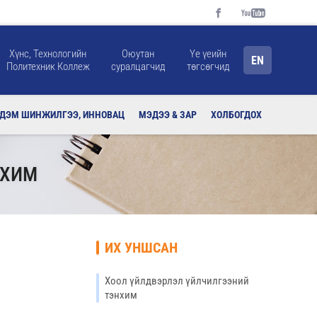
Хүнс, Технологийн
Оюутан
Үе үеийн
EN
Политехник Коллеж
суралцагчид
төгсөгчид
РДЭМ ШИНЖИЛГЭЭ, ИННОВАЦ
МЭДЭЭ & ЗАР
ХОЛБОГДОХ
НХИМ
ИХ УНШСАН
Хоол үйлдвэрлэл үйлчилгээний
тэнхим