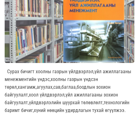
Сурах бичигт хоолны газрын үйлдвэрлэл,үйл ажиллагааны
менежментийн үндэс,хоолны газрын үндсэн
төрөл,хангамж,агуулах,сав,баглаа,боодлын зохион
байгуулалт,хоол үйлдвэрлэл,үйл ажиллагааны зохион
байгуулалт,үйлдвэрлэлийн шуурхай төлөвлөлт,технологийн
баримт бичиг,хүний нөөцийн удирдлагын тухай өгүүлжээ.