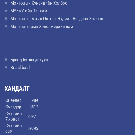
Монголын Хүнсчдийн Холбоо
МҮХАҮ-ийн Танхим
Монголын Ажил Олгогч Эздийн Нэгдсэн Холбоо
Монгол Улсын Хөдөлмөрийн яам
Брэнд бүтээгдэхүүн
Brand book
ХАНДАЛТ
Өнөөдөр
989
Өчигдөр
3817
Сүүлийн
23971
7 хоног
Сүүлийн
89395
сар