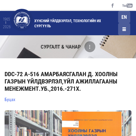
EN
1965
ХҮНСНИЙ ҮЙЛДВЭРЛЭЛ, ТЕХНОЛОГИЙН ИХ
СУРГУУЛЬ
2026
СУРГАЛТ & ЧАНАР
DDC-72 А-516 АМАРБАЯСГАЛАН Д. ХООЛНЫ
ГАЗРЫН ҮЙЛДВЭРЛЭЛ,ҮЙЛ АЖИЛЛАГААНЫ
МЕНЕЖМЕНТ.УБ.,2016.-271Х.
Буцах