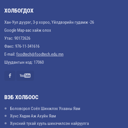
ХОЛБОГДОХ
Хан-Уул дүүрэг, 3-р хороо, Үйлдвэрийн гудамж -26
Google Map-аас хайж олох
Утас: 90172626
Факс: 976-11-341616
E-mail:
foodtech@foodtech.edu.mn
Шуудангын код: 17060
ВЭБ ХОЛБООС
Боловсрол Соёл Шинжлэх Ухааны Яам
Хүнс Хөдөө Аж Ахуйн Яам
Хүнсний тухай хууль шинэчилсэн найруулга